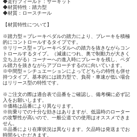
◆走行フィールド：サーキット
◆材質特性：踏力型
◆材質：ロースチール
【材質特性について】
※踏力型＝ブレーキペダルの踏力により、ブレーキを積極
的にコントロールするタイプです。
※リリース型＝ブレーキペダルへの踏力を抜きながらコン
トロールするタイプ。（減速につれ、奥で制動力が大きく
立ち上がる）コーナーへの進入時にブレーキを残し、ペダ
ル踏力を抜きながらアプローチするのに向いています。
※中間型＝シチュエーションによってどちらの特性も併せ
持つタイプ。基本的には踏力型で、負荷・車速が低い場合
はリリース型の特性です。
※ご注文の際は適合表で品番をご確認し、備考欄に必ず記
入をお願いします。
※価格は品番により異なります。
※街乗りでの十分な効きはありますが、低温時のローター
の攻撃性が高いので、一般公道での使用はオススメできま
せん。
※品番により在庫状況は異なります。欠品時は発送までお
時間をいただきます。