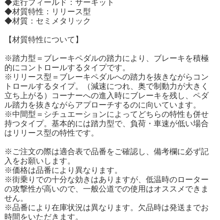
◆走行フィールド：サーキット
◆材質特性：リリース型
◆材質：セミメタリック
【材質特性について】
※踏力型＝ブレーキペダルの踏力により、ブレーキを積極
的にコントロールするタイプです。
※リリース型＝ブレーキペダルへの踏力を抜きながらコン
トロールするタイプ。（減速につれ、奥で制動力が大きく
立ち上がる）コーナーへの進入時にブレーキを残し、ペダ
ル踏力を抜きながらアプローチするのに向いています。
※中間型＝シチュエーションによってどちらの特性も併せ
持つタイプ。基本的には踏力型で、負荷・車速が低い場合
はリリース型の特性です。
※ご注文の際は適合表で品番をご確認し、備考欄に必ず記
入をお願いします。
※価格は品番により異なります。
※街乗りでの十分な効きはありますが、低温時のローター
の攻撃性が高いので、一般公道での使用はオススメできま
せん。
※品番により在庫状況は異なります。欠品時は発送までお
時間をいただきます。