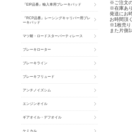
※ご注文
『EIP品番』輸入車用ブレーキパッド
※在庫あ
発送にお
『RCP品番』レーシングキャリパー用ブレ
お時間頂
ーキパッド
※1枚売
また片側
マツ耐・ロードスターパーティレース
ブレーキローター
ブレーキライン
ブレーキフリュード
アンチノイズシム
エンジンオイル
ギアオイル・デフオイル
ケミカル