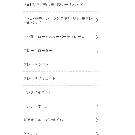
『EIP品番』輸入車用ブレーキパッド
『RCP品番』レーシングキャリパー用ブレ
ーキパッド
マツ耐・ロードスターパーティレース
ブレーキローター
ブレーキライン
ブレーキフリュード
アンチノイズシム
エンジンオイル
ギアオイル・デフオイル
ケミカル