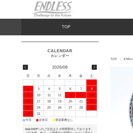
TOP
TOP
END
2026/08
日
月
火
水
木
金
土
1
2
3
4
5
6
7
8
9
10
11
12
13
14
15
16
17
18
19
20
21
22
23
24
25
26
27
28
29
30
31
■
■
■
今日
定休日
発送業務なし
WebSHOPへのご注文は２４時間受付しております。
ご注文後、約３～４営業日お時間をいただく場合も