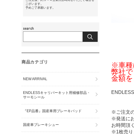
ございます。
予めご了承願います。
商品カテゴリ
※車種
弊社で
金額を
NEW ARRIVAL
ENDLE
ENDLESSキャリパーキット用補修部品・
サーモシール
『EP品番』国産車用ブレーキパッド
※ご注文
※発送に
国産車ブレーキシュー
お時間頂
※1枚売