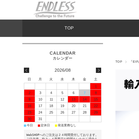
TOP
TOP
『EI
2026/08
日
月
火
水
木
金
土
1
2
3
4
5
6
7
8
9
10
11
12
13
14
15
16
17
18
19
20
21
22
23
24
25
26
27
28
29
30
31
■
■
■
今日
定休日
発送業務なし
WebSHOPへのご注文は２４時間受付しております。
ご注文後、約３～４営業日お時間をいただく場合も