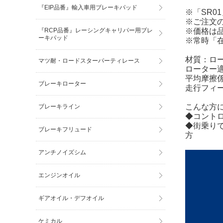
『EIP品番』輸入車用ブレーキパッド
※「SR0
※ご注文
※価格は
『RCP品番』レーシングキャリパー用ブレ
ーキパッド
※常時「
材質：ロ
マツ耐・ロードスターパーティレース
ローター適
平均摩擦係数
ブレーキローター
走行フィ
こんな方
ブレーキライン
◆コント
◆街乗り
ブレーキフリュード
方
アンチノイズシム
エンジンオイル
ギアオイル・デフオイル
ケミカル