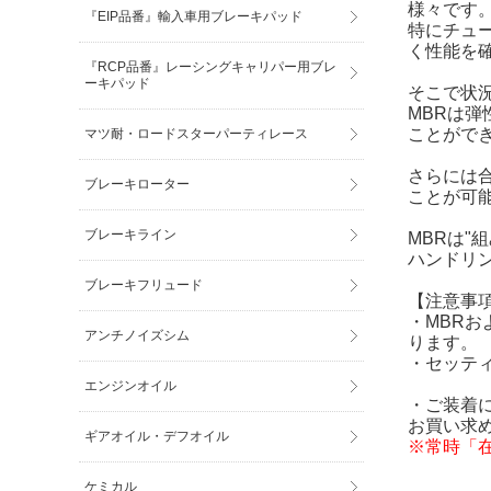
様々です
『EIP品番』輸入車用ブレーキパッド
特にチュ
く性能を
『RCP品番』レーシングキャリパー用ブレ
ーキパッド
そこで状
MBRは
ことがで
マツ耐・ロードスターパーティレース
さらには
ブレーキローター
ことが可
ブレーキライン
MBRは"
ハンドリ
ブレーキフリュード
【注意事
・MBR
アンチノイズシム
ります。
・セッテ
エンジンオイル
・ご装着
お買い求
ギアオイル・デフオイル
※常時「
ケミカル