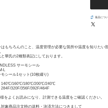
返品につ
ーはもちろんのこと、温度管理が必要な箇所や温度を知りたい
)。
氏と華氏の2種類表記にしております。
NDLESS サーモシール
-L
モシール1セット(10枚綴り)
：
0℃/160℃/180℃/200℃/240℃
4F/320F/356F/392F/464F
品仕様をよくお読みになり、計測できる温度をご確認ください。
ス対象商品注文時の送料・決済方法につきまして