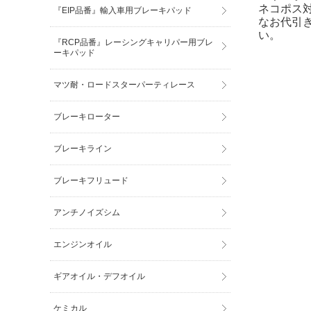
ネコポス
『EIP品番』輸入車用ブレーキパッド
なお代引
い。
『RCP品番』レーシングキャリパー用ブレ
ーキパッド
マツ耐・ロードスターパーティレース
ブレーキローター
ブレーキライン
ブレーキフリュード
アンチノイズシム
エンジンオイル
ギアオイル・デフオイル
ケミカル