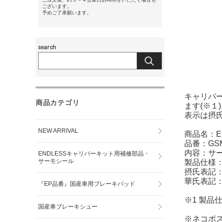
ございます。
予めご了承願います。
キャリパ
商品カテゴリ
ます(※１
表示は摂
NEW ARRIVAL
商品名：E
品番：GSM
内容：サー
ENDLESSキャリパーキット用補修部品・
サーモシール
製品仕様
摂氏表記：14
華氏表記：28
『EP品番』国産車用ブレーキパッド
※1 製
国産車ブレーキシュー
※ネコポ