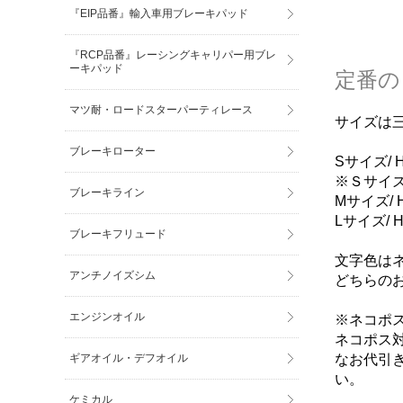
『EIP品番』輸入車用ブレーキパッド
『RCP品番』レーシングキャリパー用ブレ
ーキパッド
定番の
マツ耐・ロードスターパーティレース
サイズは
ブレーキローター
Sサイズ/ H
※Ｓサイズの
ブレーキライン
Mサイズ/ H
Lサイズ/ H
ブレーキフリュード
文字色は
アンチノイズシム
どちらの
エンジンオイル
※ネコポ
ネコポス
ギアオイル・デフオイル
なお代引
い。
ケミカル