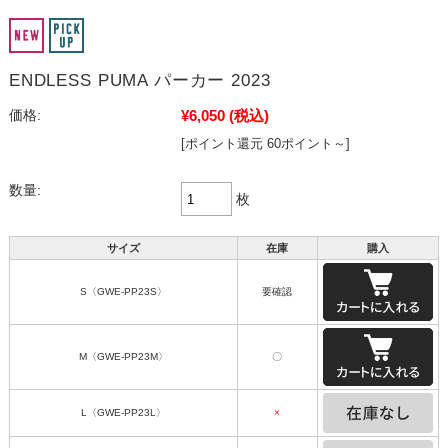
ENDLESS PUMA パーカー 2023
¥6,050
(税込)
価格:
[ポイント還元 60ポイント～]
数量:
枚
サイズ
在庫
購入
S〈GWE-PP23S〉
要確認
M〈GWE-PP23M〉
〇
L〈GWE-PP23L〉
×