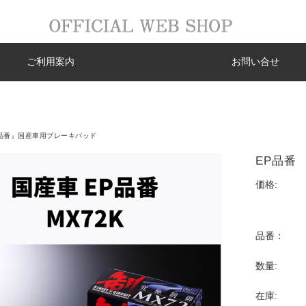
ご利用案内
お問い合せ
品番』国産車用ブレーキパッド
EP品番 
価格:
品番：
数量:
在庫: