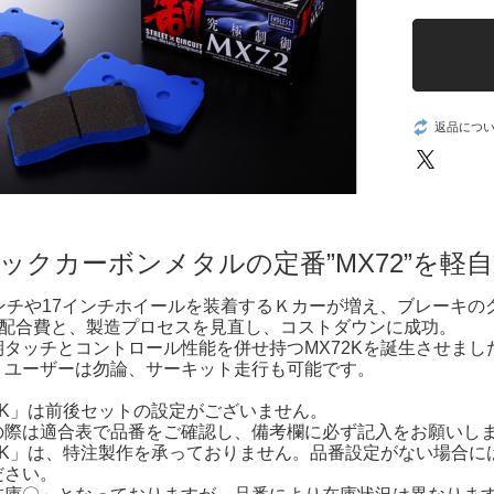
返品につ
ックカーボンメタルの定番”MX72”を軽
インチや17インチホイールを装着するＫカーが増え、ブレーキ
材の配合費と、製造プロセスを見直し、コストダウンに成功。
期タッチとコントロール性能を併せ持つMX72Kを誕生させまし
トユーザーは勿論、サーキット走行も可能です。
2K」は前後セットの設定がございません。
の際は適合表で品番をご確認し、備考欄に必ず記入をお願いし
2K」は、特注製作を承っておりません。品番設定がない場合に
ださい。