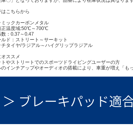
在庫〇」となっておりますが、品番により在庫状況は異なりま
ジは
こちらから
ラミックカーボンメタル
正温度域:50℃～700℃
：0.37～0.47
ールド：ストリート～サーキット
ッチタイヤ/ラジアル～ハイグリップラジアル
にオススメ
ットやストリートでのスポーツドライビングユーザーの方
ルのインチアップやオーディオの搭載により、車重が増え「も