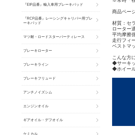
※常時「
『EIP品番』輸入車用ブレーキパッド
商品ペー
『RCP品番』レーシングキャリパー用ブレ
材質：セ
ーキパッド
ローター適
平均摩擦係数
マツ耐・ロードスターパーティレース
走行フィ
ベストマ
ブレーキローター
こんな方
◆サーキ
ブレーキライン
◆ホイー
ブレーキフリュード
アンチノイズシム
エンジンオイル
ギアオイル・デフオイル
ケミカル