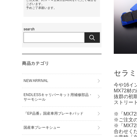
ございます。
予めご了承願います。
商品カテゴリ
セラミ
NEW ARRIVAL
今や16
MX72
ENDLESSキャリパーキット用補修部品・
抜群の初
サーモシール
ストリー
『EP品番』国産車用ブレーキパッド
※「MX7
※ご注文
※「MX7
国産車ブレーキシュー
合わせく