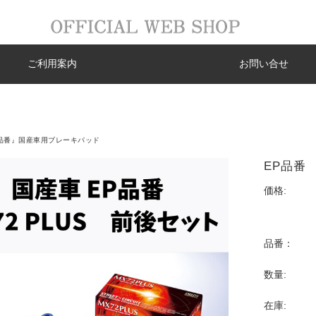
ご利用案内
お問い合せ
品番』国産車用ブレーキパッド
EP品番 
価格:
品番：
数量:
在庫: