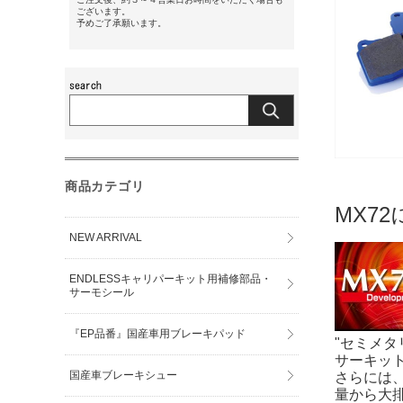
ございます。
予めご了承願います。
商品カテゴリ
MX7
NEW ARRIVAL
ENDLESSキャリパーキット用補修部品・
サーモシール
『EP品番』国産車用ブレーキパッド
"セミメ
サーキッ
国産車ブレーキシュー
さらには
量から大