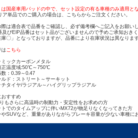
トは国産車用パッドの中で、セット設定の有る車種のみ適用と
/リア単品でのご購入の場合は、
こちら
からご注文ください。
の際は適合表で品番をご確認し、必ず備考欄へご記入をお願い
番及びEIP品番はセット品がございませんので予めご承知おき
在庫〇」となっておりますが、品番により在庫状況は異なりま
ジは
こちら
ラミックカーボンメタル
正温度域:50℃～750℃
：0.39～0.47
ールド：ストリート～サーキット
ッチタイヤ/ラジアル～ハイグリップラジアル
におすすめ
2よりもさらに高温時の制動力・安定性をお求めの方
ットでのタイムアップに伴いMX72が物足りなくなってきた方
ンやSUVなど、重量がありながらブレーキ容量が少ない車種に