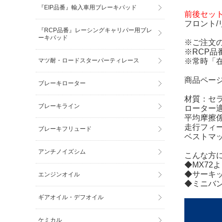
『EIP品番』輸入車用ブレーキパッド
前後セッ
フロント
『RCP品番』レーシングキャリパー用ブレ
ーキパッド
※ご注文
※RCP品
マツ耐・ロードスターパーティレース
※常時「
商品ペー
ブレーキローター
材質：セ
ブレーキライン
ローター適
平均摩擦係数
走行フィ
ブレーキフリュード
ベストマ
アンチノイズシム
こんな方
◆MX7
◆サーキ
エンジンオイル
◆ミニバ
ギアオイル・デフオイル
ケミカル