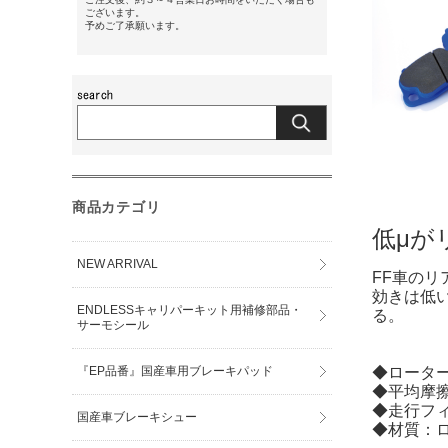
ございます。
予めご了承願います。
商品カテゴリ
低μが
NEW ARRIVAL
FF車の
効きは低
ENDLESSキャリパーキット用補修部品・
る。
サーモシール
『EP品番』国産車用ブレーキパッド
◆ローター
◆平均摩擦係
◆走行フ
国産車ブレーキシュー
◆材質：