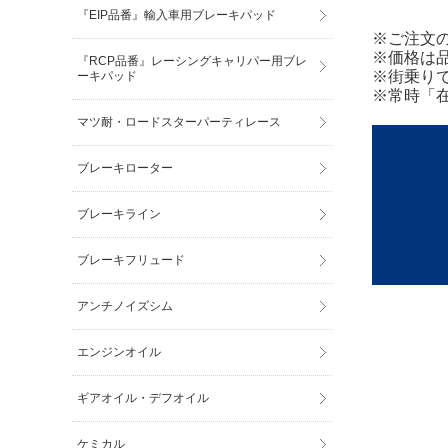
『EIP品番』輸入車用ブレーキパッド
※ご注文
※価格は
『RCP品番』レーシングキャリパー用ブレ
※街乗り
ーキパッド
※常時「
マツ耐・ロードスターパーティレース
ブレーキローター
ブレーキライン
ブレーキフリュード
アンチノイズシム
エンジンオイル
ギアオイル・デフオイル
ケミカル