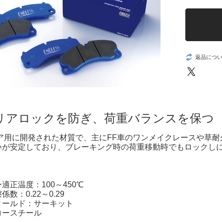
返品につ
リアロックを防ぎ、荷重バランスを保つ
リア用に開発された材質で、主にFF車のワンメイクレースや草
いが安定しており、ブレーキング時の荷重移動時でもロックし
適正温度：100～450℃
数：0.22～0.29
ィールド：サーキット
ロースチール