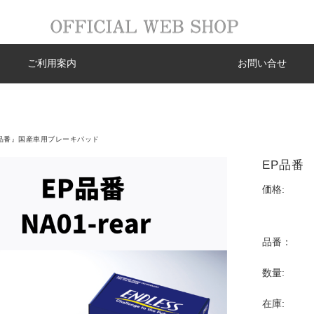
ご利用案内
お問い合せ
品番』国産車用ブレーキパッド
EP品番 N
価格:
品番：
数量:
在庫: